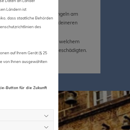
ise Daten an Länder
sen Ländern ist
lich kann es überall zu Mängeln am
iko, dass staatliche Behörden
ten Baumaßnahmen oder kleineren
enschutzrichtlinien des
 mir angefragt. Egal, aus welchem
ch kümmere mich um jeden Geschädigten.
onen auf Ihrem Gerät (§ 25
ie von Ihnen ausgewählten
ie-Button für die Zukunft