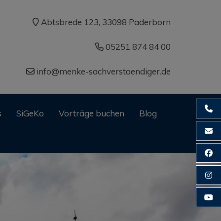
Abtsbrede 123, 33098 Paderborn
05251 874 84 00
info@menke-sachverstaendiger.de
052
s
SiGeKo
Vorträge buchen
Blog
inf
Fac
Ins
You