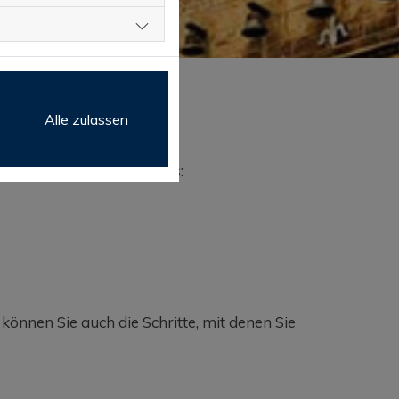
Alle zulassen
ln
ch die folgenden Services:
nnen Sie auch die Schritte, mit denen Sie