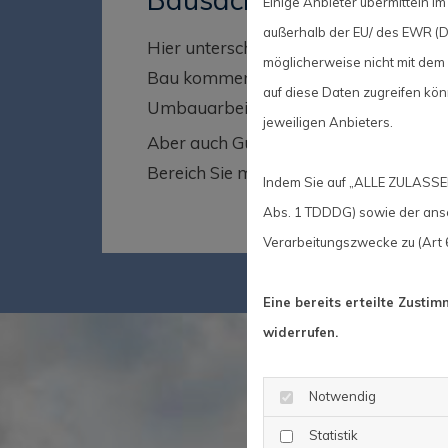
Einige Anbieter übermitteln
außerhalb der EU/ des EWR (Dr
Hier unterscheidet sich die Region Ha
möglicherweise nicht mit dem 
Bau kommen. Diverse Schäden treten
auf diese Daten zugreifen kön
Umbauarbeiten auf.
jeweiligen Anbieters.
Aber auch Gutachten zu Rohr- und Wa
Bereich Sie mich kontaktieren und una
Indem Sie auf „ALLE ZULASSEN
Abs. 1 TDDDG) sowie der ansc
Verarbeitungszwecke zu (Art 6 
Eine bereits erteilte Zusti
widerrufen.
Notwendig
Statistik