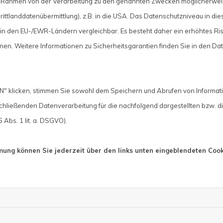
 im Rahmen von der Verarbeitung zu den genannten Zwecken möglicherwe
ittlanddatenübermittlung), z.B. in die USA. Das Datenschutzniveau in die
meln nicht von anderen Regionen im Land. Selbstverständ
in den EU-/EWR-Ländern vergleichbar. Es besteht daher ein erhöhtes Ris
 zum Beispiel im Zusammenhang mit schlecht ausgeführ
nen. Weitere Informationen zu Sicherheitsgarantien finden Sie in den Dat
sserschäden in Hameln und Umgebung werden häufig bei
bhängig davon, ob privat, gewerblich oder öffentlich: I
" klicken, stimmen Sie sowohl dem Speichern und Abrufen von Informati
hließenden Datenverarbeitung für die nachfolgend dargestellten bzw. d
Abs. 1 lit. a. DSGVO).
mmung können Sie jederzeit über den links unten eingeblendeten Cook